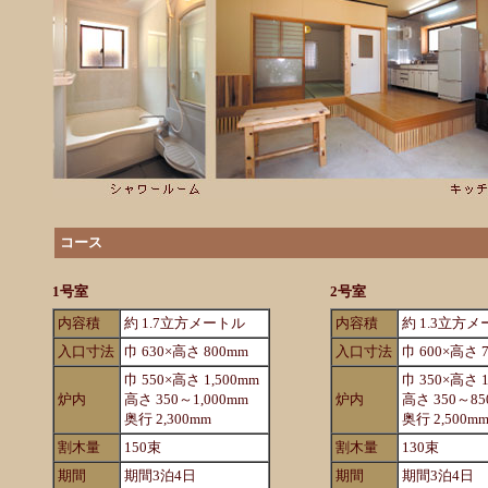
コース
1号室
2号室
内容積
約 1.7立方メートル
内容積
約 1.3立方
入口寸法
巾 630×高さ 800mm
入口寸法
巾 600×高さ 
巾 550×高さ 1,500mm
巾 350×高さ 1
炉内
高さ 350～1,000mm
炉内
高さ 350～85
奥行 2,300mm
奥行 2,500m
割木量
150束
割木量
130束
期間
期間3泊4日
期間
期間3泊4日